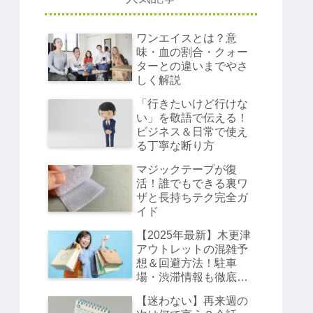
ワンエイスとは？意
味・血の割合・クォー
ターとの違いまでやさ
しく解説
「行きたいけど行けな
い」を敬語で伝える！
ビジネス＆日常で使え
る丁寧な断り方
マジックテープが復
活！誰でもできる裏ワ
ザと長持ちテク完全ガ
イド
【2025年最新】木更津
アウトレットの混雑予
想＆回避方法！駐車
場・渋滞情報も徹底解
説
【迷わない】再来週の