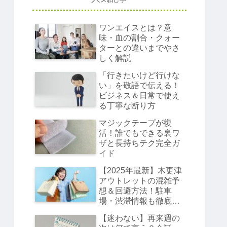
ワンエイスとは？意
味・血の割合・クォー
ターとの違いまでやさ
しく解説
「行きたいけど行けな
い」を敬語で伝える！
ビジネス＆日常で使え
る丁寧な断り方
マジックテープが復
活！誰でもできる裏ワ
ザと長持ちテク完全ガ
イド
【2025年最新】木更津
アウトレットの混雑予
想＆回避方法！駐車
場・渋滞情報も徹底解
説
【迷わない】再来週の