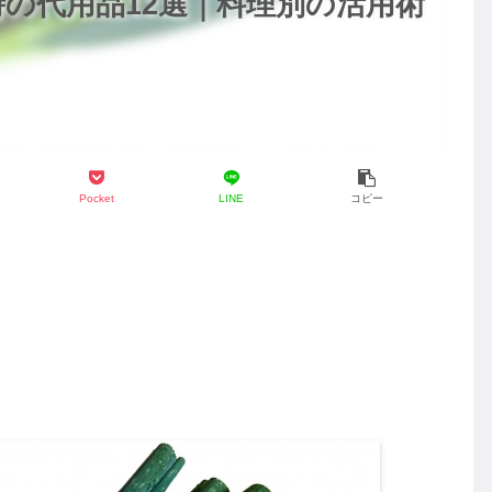
の代用品12選｜料理別の活用術
！
Pocket
LINE
コピー