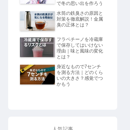
で冬の思い出を作ろう
水筒の鉄臭さの原因と
対策を徹底解説！金属
臭の正体とは？
フラペチーノを冷蔵庫
で保存してはいけない
理由｜味と風味の変化
とは？
身近なもので7センチ
を測る方法｜どのくら
いの大きさ？感覚でつ
かもう
人気記事