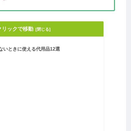
クリックで移動
ないときに使える代用品12選
）