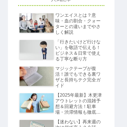
ワンエイスとは？意
味・血の割合・クォー
ターとの違いまでやさ
しく解説
「行きたいけど行けな
い」を敬語で伝える！
ビジネス＆日常で使え
る丁寧な断り方
マジックテープが復
活！誰でもできる裏ワ
ザと長持ちテク完全ガ
イド
【2025年最新】木更津
アウトレットの混雑予
想＆回避方法！駐車
場・渋滞情報も徹底解
説
【迷わない】再来週の