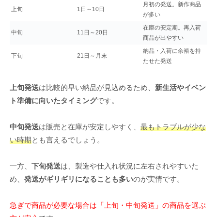
月初の発送。新作商品
上旬
1日～10日
が多い
在庫の安定期。再入荷
中旬
11日～20日
商品が出やすい
納品・入荷に余裕を持
下旬
21日～月末
たせた発送
上旬発送
は比較的早い納品が見込めるため、
新生活やイベン
ト準備に向いたタイミング
です。
中旬発送
は販売と在庫が安定しやすく、
最もトラブルが少な
い時期
とも言えるでしょう。
一方、
下旬発送
は、製造や仕入れ状況に左右されやすいた
め、
発送がギリギリになることも多い
のが実情です。
急ぎで商品が必要な場合は「上旬・中旬発送」の商品を選ぶ