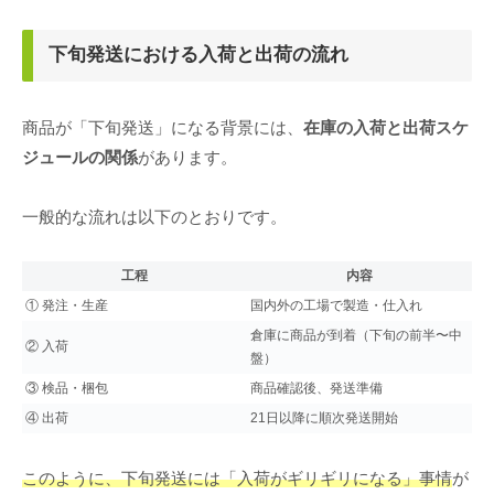
下旬発送における入荷と出荷の流れ
商品が「下旬発送」になる背景には、
在庫の入荷と出荷スケ
ジュールの関係
があります。
一般的な流れは以下のとおりです。
工程
内容
① 発注・生産
国内外の工場で製造・仕入れ
倉庫に商品が到着（下旬の前半〜中
② 入荷
盤）
③ 検品・梱包
商品確認後、発送準備
④ 出荷
21日以降に順次発送開始
このように、下旬発送には「入荷がギリギリになる」事情
が