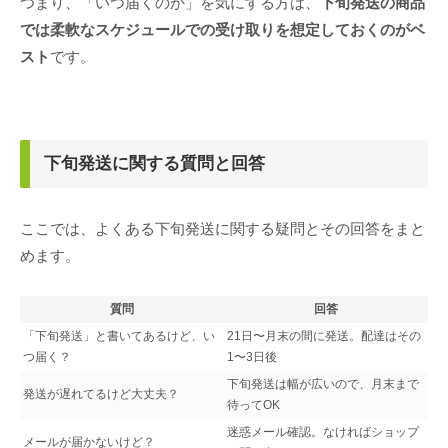
つまり、「いつ届くのか」を気にする方は、
下旬発送の商品
では柔軟なスケジュールでの受け取りを想定しておくのがベ
スト
です。
下旬発送に関する質問と回答
ここでは、よくある下旬発送に関する疑問とその回答をまと
めます。
質問
回答
「下旬発送」と書いてあるけど、い
21日〜月末の間に発送。配達はその
つ届く？
1〜3日後
下旬発送は幅が広いので、月末まで
発送が遅れてるけど大丈夫？
待ってOK
迷惑メール確認。なければショップ
メールが届かないけど？