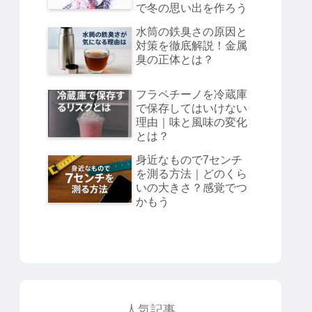
で冬の思い出を作ろう
水筒の鉄臭さの原因と
対策を徹底解説！金属
臭の正体とは？
フラペチーノを冷蔵庫
で保存してはいけない
理由｜味と風味の変化
とは？
身近なもので7センチ
を測る方法｜どのくら
いの大きさ？感覚でつ
かもう
人気記事