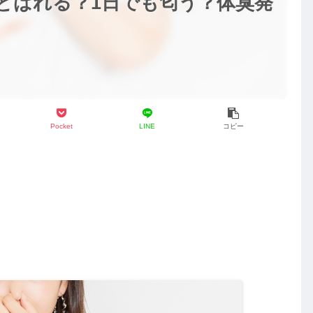
とばれる？1日でも匂う？体臭発
Pocket
LINE
コピー