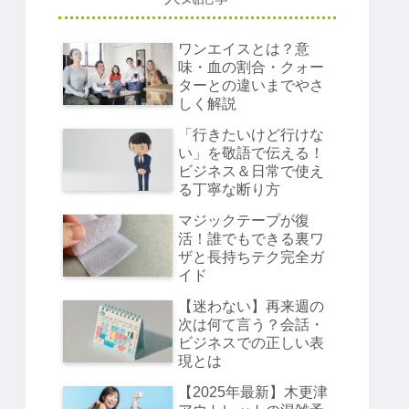
ワンエイスとは？意
味・血の割合・クォー
ターとの違いまでやさ
しく解説
「行きたいけど行けな
い」を敬語で伝える！
ビジネス＆日常で使え
る丁寧な断り方
マジックテープが復
活！誰でもできる裏ワ
ザと長持ちテク完全ガ
イド
【迷わない】再来週の
次は何て言う？会話・
ビジネスでの正しい表
現とは
【2025年最新】木更津