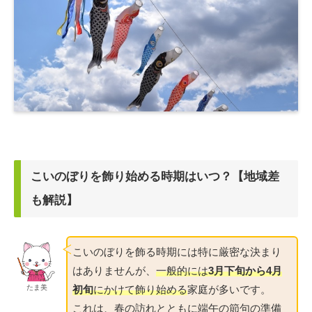
こいのぼりを飾り始める時期はいつ？【地域差
も解説】
こいのぼりを飾る時期には特に厳密な決まり
はありませんが、
一般的には
3月下旬から4月
初旬
にかけて飾り始める
家庭が多いです。
たま美
これは、春の訪れとともに端午の節句の準備