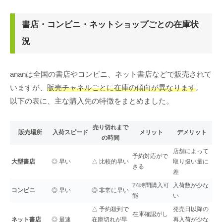
書店・コンビニ・ネットショップごとの在庫状
況
ananは全国の書店やコンビニ、ネット書店などで販売されて
いますが、
販売チャネルごとに在庫の傾向が異なります
。
以下の表に、主な購入先の特徴をまとめました。
売り切れまで
販売場所
入荷スピード
メリット
デメリット
の時間
店舗によって
予約対応がで
大型書店
◎ 早い
△ 比較的早い
取り扱い量に
きる
差
24時間購入可
入荷数が少な
コンビニ
◎ 早い
◎ 非常に早い
能
い
△ 予約殺到で
発売日以降の
在庫確認がし
ネット書店
◎ 最速
在庫切れが早
再入荷が少な